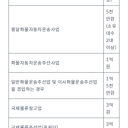
5천
만원
(소유
용달화물자동차운송사업
대수
2대
이상)
1억
화물자동차운송주선사업
원
1억
일반화물운송주선업 및 이사화물운송주선업
5천
을 겸업하는 경우
만원
3억
국제물류창고업
원
3억
국제물류주선업(포워딩)