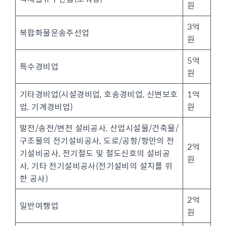
원
3억
복합화물운송주선업
원
5억
특수경비업
원
기타경비업(시설경비업, 호송경비업, 신변보호
1억
업, 기계경비업)
원
발전/송전/변전 설비공사, 산업시설물/건축물/
구조물의 전기설비공사, 도로/공항/항만의 전
2억
기설비공사, 전기철도 및 철도신호의 설비공
원
사, 기타 전기설비공사(전기설비의 설치를 위
한 공사)
2억
일반여행업
원