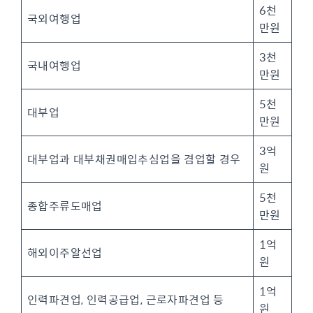
6천
국외여행업
만원
3천
국내여행업
만원
5천
대부업
만원
3억
대부업과 대부채권매입추심업을 겸업할 경우
원
5천
종합주류도매업
만원
1억
해외이주알선업
원
1억
인력파견업, 인력공급업, 근로자파견업 등
원