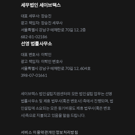
세무법인 세이브택스
대표 세무사: 장승진
광고 책임자: 장승진 세무사
서울특별시 강남구 테헤란로 70길 12, 2층
682-81-02186
선영 법률사무소
대표 변호사: 이학인
광고 책임자: 이학인 변호사
서울특별시 강남구 테헤란로 70길 12, 604호
398-07-01661
세이브택스 법인설립지원센터의 모든 법인설립 업무는 선영
법률사무소 및 제휴 법무사(혹은 변호사) 측에서 진행되며, 법
인설립에 소요되는 모든 등기비용도 제휴 법무사(혹은 변호
사)측으로 지불되고 있음을 말씀 드립니다.
서비스 이용약관
개인정보처리방침