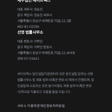
세무법인 세이브택스
대표 세무사: 장승진
광고 책임자: 장승진 세무사
서울특별시 강남구 테헤란로 70길 12, 2층
682-81-02186
선영 법률사무소
대표 변호사: 이학인
광고 책임자: 이학인 변호사
서울특별시 강남구 테헤란로 70길 12, 604호
398-07-01661
세이브택스 법인설립지원센터의 모든 법인설립 업무는 선영
법률사무소 및 제휴 법무사(혹은 변호사) 측에서 진행되며, 법
인설립에 소요되는 모든 등기비용도 제휴 법무사(혹은 변호
사)측으로 지불되고 있음을 말씀 드립니다.
서비스 이용약관
개인정보처리방침