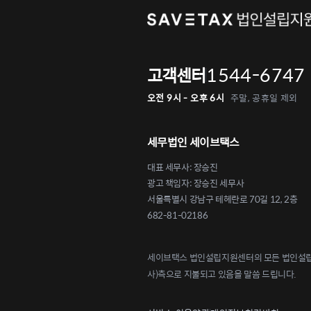
1544-6747
고객센터
오전 9시 - 오후 6시
주말, 공휴일 제외
세무법인 세이브택스
대표 세무사: 장승진
광고 책임자: 장승진 세무사
서울특별시 강남구 테헤란로 70길 12, 2층
682-81-02186
세이브택스 법인설립지원센터의 모든 법인설립 
사)측으로 지불되고 있음을 말씀 드립니다.