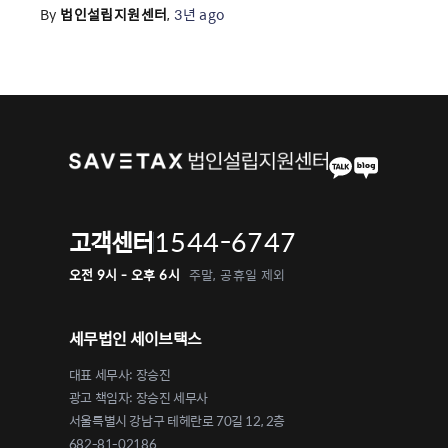
By
법인설립지원센터
,
3년
ago
1544-6747
고객센터
오전 9시 - 오후 6시
주말, 공휴일 제외
세무법인 세이브택스
대표 세무사: 장승진
광고 책임자: 장승진 세무사
서울특별시 강남구 테헤란로 70길 12, 2층
682-81-02186