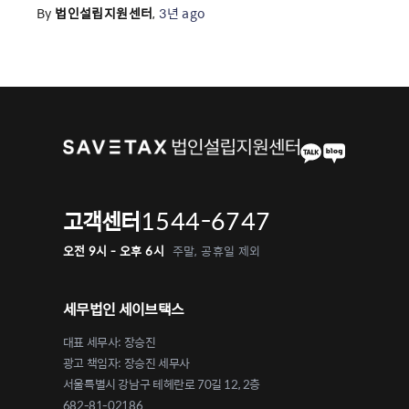
By
법인설립지원센터
,
3년
ago
1544-6747
고객센터
오전 9시 - 오후 6시
주말, 공휴일 제외
세무법인 세이브택스
대표 세무사: 장승진
광고 책임자: 장승진 세무사
서울특별시 강남구 테헤란로 70길 12, 2층
682-81-02186