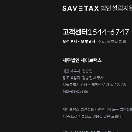
1544-6747
고객센터
오전 9시 - 오후 6시
주말, 공휴일 제외
세무법인 세이브택스
대표 세무사: 장승진
광고 책임자: 장승진 세무사
서울특별시 강남구 테헤란로 70길 12, 2층
682-81-02186
세이브택스 법인설립지원센터의 모든 법인설립 
사)측으로 지불되고 있음을 말씀 드립니다.