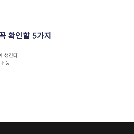
꼭 확인할 5가지
이 생긴다
다 등