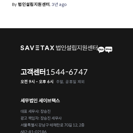
By
법인설립지원센터
,
3년
ago
1544-6747
고객센터
오전 9시 - 오후 6시
주말, 공휴일 제외
세무법인 세이브택스
대표 세무사: 장승진
광고 책임자: 장승진 세무사
서울특별시 강남구 테헤란로 70길 12, 2층
682-81-02186