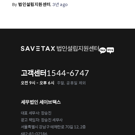
By
법인설립지원센터
,
3년
ago
1544-6747
고객센터
오전 9시 - 오후 6시
주말, 공휴일 제외
세무법인 세이브택스
대표 세무사: 장승진
광고 책임자: 장승진 세무사
서울특별시 강남구 테헤란로 70길 12, 2층
682-81-02186