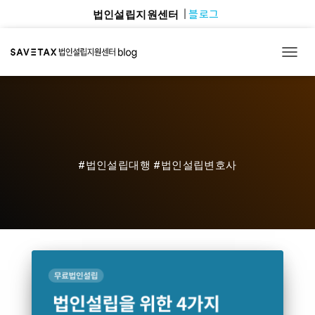
블로그
법인설립지원센터
TOGG
#법인설립대행 #법인설립변호사