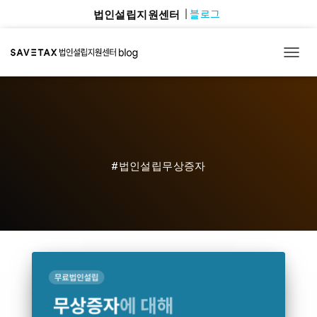
블로그
법인설립지원센터
TOGG
#법인설립무상증자