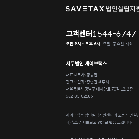
1544-6747
고객센터
오전 9시 - 오후 6시
주말, 공휴일 제외
세무법인 세이브택스
대표 세무사: 장승진
광고 책임자: 장승진 세무사
서울특별시 강남구 테헤란로 70길 12, 2층
682-81-02186
세이브택스 법인설립지원센터의 모든 법인설립 
사)측으로 지불되고 있음을 말씀 드립니다.