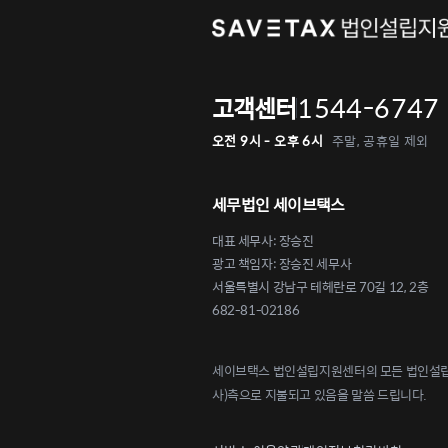
1544-6747
고객센터
오전 9시 - 오후 6시
주말, 공휴일 제외
세무법인 세이브택스
대표 세무사: 장승진
광고 책임자: 장승진 세무사
서울특별시 강남구 테헤란로 70길 12, 2층
682-81-02186
세이브택스 법인설립지원센터의 모든 법인설립 
사)측으로 지불되고 있음을 말씀 드립니다.