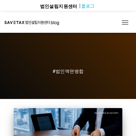
블로그
법인설립지원센터
TOGG
#법인액면병합