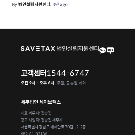
By
법인설립지원센터
,
3년
ago
1544-6747
고객센터
오전 9시 - 오후 6시
주말, 공휴일 제외
세무법인 세이브택스
대표 세무사: 장승진
광고 책임자: 장승진 세무사
서울특별시 강남구 테헤란로 70길 12, 2층
682-81-02186