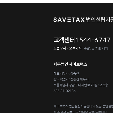
1544-6747
고객센터
오전 9시 - 오후 6시
주말, 공휴일 제외
세무법인 세이브택스
대표 세무사: 장승진
광고 책임자: 장승진 세무사
서울특별시 강남구 테헤란로 70길 12, 2층
682-81-02186
세이브택스 법인설립지원센터의 모든 법인설립 
사)측으로 지불되고 있음을 말씀 드립니다.