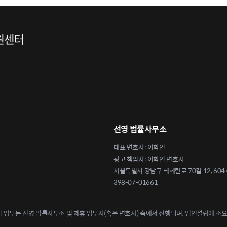
선영 법률사무소
대표 변호사: 이학인
광고 책임자: 이학인 변호사
서울특별시 강남구 테헤란로 70길 12, 604
398-07-01661
업무는 선영 법률사무소 및 제휴 법무사(혹은 변호사) 측에서 진행되며, 법인설립에 소요