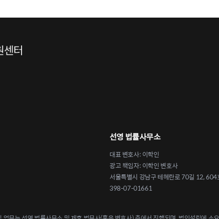
선영 법률사무소
대표 변호사: 이학인
광고 책임자: 이학인 변호사
서울특별시 강남구 테헤란로 70길 12, 604
398-07-01661
업무는 선영 법률사무소 및 제휴 법무사(혹은 변호사) 측에서 진행되며, 법인설립에 소요