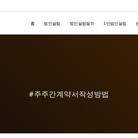
홈
법인설립
법인설립절차
1인법인설립
#주주간계약서작성방법