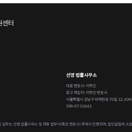
선영 법률사무소
대표 변호사: 이학인
광고 책임자: 이학인 변호사
서울특별시 강남구 테헤란로 70길 12, 604
398-07-01661
업무는 선영 법률사무소 및 제휴 법무사(혹은 변호사) 측에서 진행되며, 법인설립에 소요