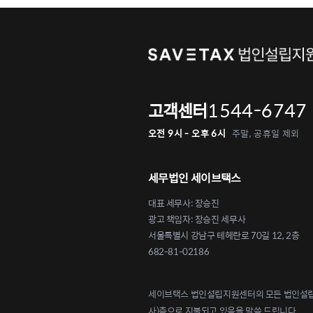
1544-6747
고객센터
오전 9시 - 오후 6시
주말, 공휴일 제외
세무법인 세이브택스
대표 세무사: 장승진
광고 책임자: 장승진 세무사
서울특별시 강남구 테헤란로 70길 12, 2층
682-81-02186
세이브택스 법인설립지원센터의 모든 법인설립 
사)측으로 지불되고 있음을 말씀 드립니다.