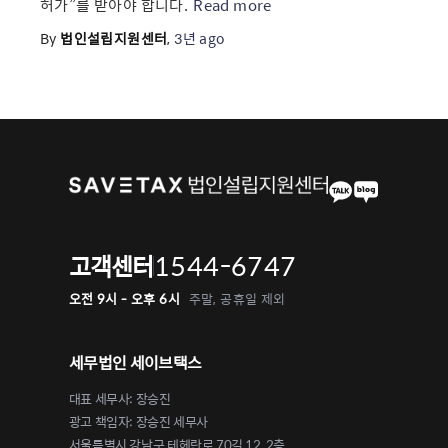
허가”를 받아야 합니다.
Read more
By
법인설립지원센터
,
3년
ago
1544-6747
고객센터
오전 9시 - 오후 6시
주말, 공휴일 제외
세무법인 세이브택스
대표 세무사: 장승진
광고 책임자: 장승진 세무사
서울특별시 강남구 테헤란로 70길 12, 2층