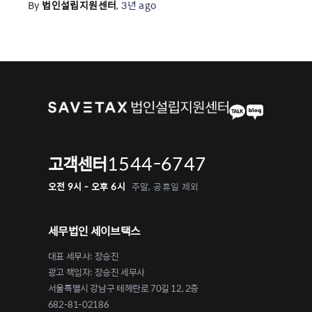
By
법인설립지원센터
,
3년
ago
1544-6747
고객센터
오전 9시 - 오후 6시
주말, 공휴일 제외
세무법인 세이브택스
대표 세무사: 장승진
광고 책임자: 장승진 세무사
서울특별시 강남구 테헤란로 70길 12, 2층
682-81-02186