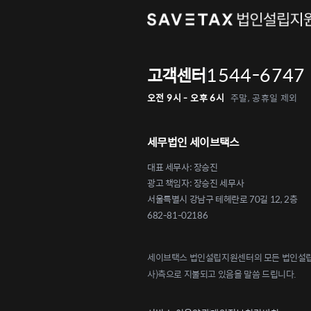
1544-6747
고객센터
오전 9시 - 오후 6시
주말, 공휴일 제외
세무법인 세이브택스
대표 세무사: 장승진
광고 책임자: 장승진 세무사
서울특별시 강남구 테헤란로 70길 12, 2층
682-81-02186
세이브택스 법인설립지원센터의 모든 법인설립 
사)측으로 지불되고 있음을 말씀 드립니다.