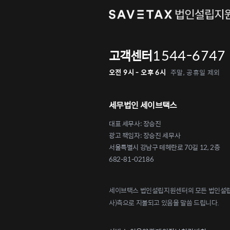
1544-6747
고객센터
오전 9시 - 오후 6시
주말, 공휴일 제외
세무법인 세이브택스
대표 세무사: 장승진
광고 책임자: 장승진 세무사
서울특별시 강남구 테헤란로 70길 12, 2층
682-81-02186
세이브택스 법인설립지원센터의 모든 법인설립 
사)측으로 지불되고 있음을 말씀 드립니다.