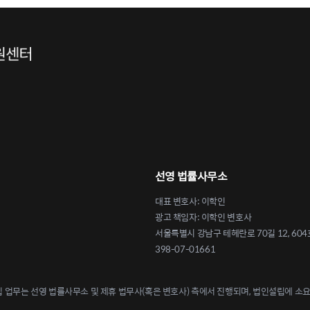
선영 법률사무소
대표 변호사: 이학인
광고 책임자: 이학인 변호사
서울특별시 강남구 테헤란로 70길 12, 604
398-07-01661
업무는 선영 법률사무소 및 제휴 법무사(혹은 변호사) 측에서 진행되며, 법인설립에 소요