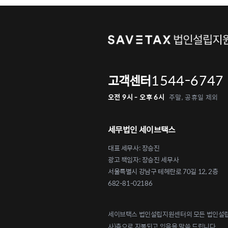
1544-6747
고객센터
오전 9시 - 오후 6시
주말, 공휴일 제외
세무법인 세이브택스
대표 세무사: 장승진
광고 책임자: 장승진 세무사
서울특별시 강남구 테헤란로 70길 12, 2층
682-81-02186
세이브택스 법인설립지원센터의 모든 법인설립 
사)측으로 지불되고 있음을 말씀 드립니다.