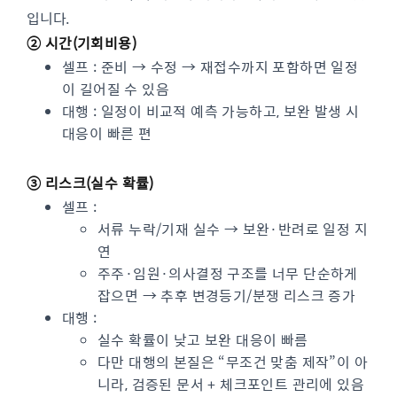
입니다.
② 시간(기회비용)
셀프 : 준비 → 수정 → 재접수까지 포함하면 일정
이 길어질 수 있음
대행 : 일정이 비교적 예측 가능하고, 보완 발생 시
대응이 빠른 편
③ 리스크(실수 확률)
셀프 :
서류 누락/기재 실수 → 보완·반려로 일정 지
연
주주·임원·의사결정 구조를 너무 단순하게
잡으면 → 추후 변경등기/분쟁 리스크 증가
대행 :
실수 확률이 낮고 보완 대응이 빠름
다만 대행의 본질은 “무조건 맞춤 제작”이 아
니라, 검증된 문서 + 체크포인트 관리에 있음