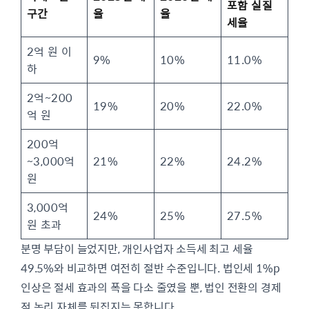
포함 실질
구간
율
율
세율
2억 원 이
9%
10%
11.0%
하
2억~200
19%
20%
22.0%
억 원
200억
~3,000억
21%
22%
24.2%
원
3,000억
24%
25%
27.5%
원 초과
분명 부담이 늘었지만, 개인사업자 소득세 최고 세율
49.5%와 비교하면 여전히 절반 수준입니다. 법인세 1%p
인상은 절세 효과의 폭을 다소 줄였을 뿐, 법인 전환의 경제
적 논리 자체를 뒤집지는 못합니다.