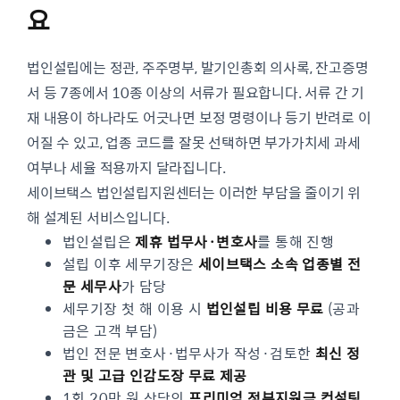
요
법인설립에는 정관, 주주명부, 발기인총회 의사록, 잔고증명
서 등 7종에서 10종 이상의 서류가 필요합니다. 서류 간 기
재 내용이 하나라도 어긋나면 보정 명령이나 등기 반려로 이
어질 수 있고, 업종 코드를 잘못 선택하면 부가가치세 과세
여부나 세율 적용까지 달라집니다.
세이브택스 법인설립지원센터는 이러한 부담을 줄이기 위
해 설계된 서비스입니다.
법인설립은
제휴 법무사·변호사
를 통해 진행
설립 이후 세무기장은
세이브택스 소속 업종별 전
문 세무사
가 담당
세무기장 첫 해 이용 시
법인설립 비용 무료
(공과
금은 고객 부담)
법인 전문 변호사·법무사가 작성·검토한
최신 정
관 및 고급 인감도장 무료 제공
1회 20만 원 상당의
프리미엄 정부지원금 컨설팅