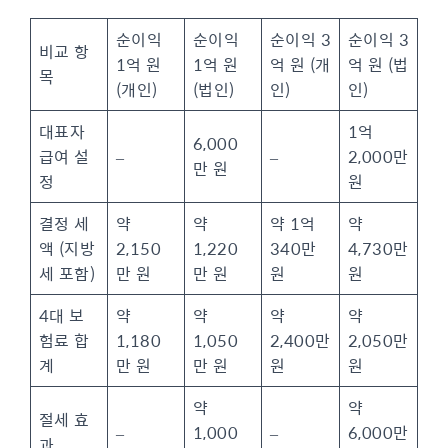
순이익
순이익
순이익 3
순이익 3
비교 항
1억 원
1억 원
억 원 (개
억 원 (법
목
(개인)
(법인)
인)
인)
대표자
1억
6,000
급여 설
–
–
2,000만
만 원
정
원
결정 세
약
약
약 1억
약
액 (지방
2,150
1,220
340만
4,730만
세 포함)
만 원
만 원
원
원
4대 보
약
약
약
약
험료 합
1,180
1,050
2,400만
2,050만
계
만 원
만 원
원
원
약
약
절세 효
–
1,000
–
6,000만
과