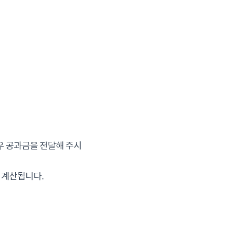
명
우 공과금을 전달해 주시
이 계산됩니다.