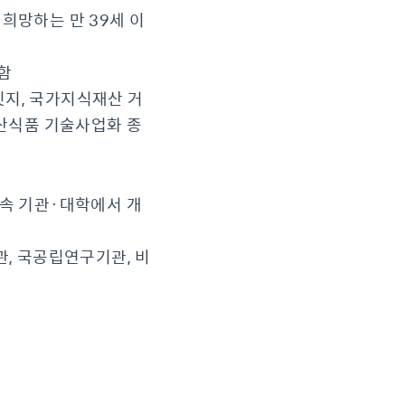
희망하는 만 39세 이
함
릿지, 국가지식재산 거
림축산식품 기술사업화 종
소속 기관·대학에서 개
자
, 국공립연구기관, 비