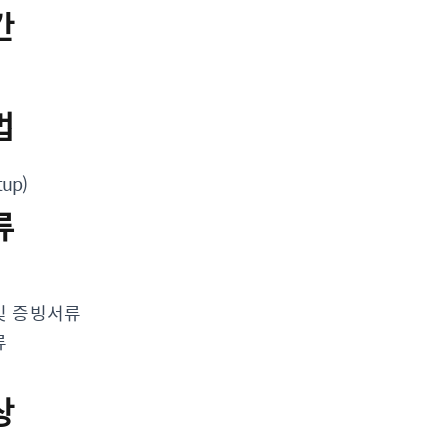
간
법
up)
류
및 증빙서류
류
상